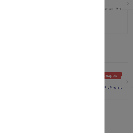
тальных разновидностей обработки являются
ействия на материал и малая деформация заготовок. За
кращается время процедуры.
Базовый блок в сборе
Подарок
ВСП-250/2 размер 2х2 м
0 руб.
16 000 руб.
Выбрать