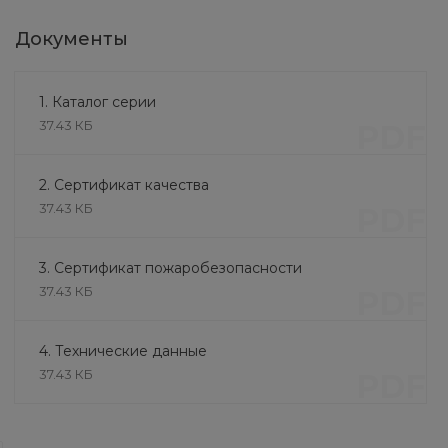
Документы
1. Каталог серии
37.43 КБ
PDF
Шпилька ГОСТ 9066-75 40Х
(36 мм х 140 мм)
2. Сертификат качества
338 руб.
37.43 КБ
PDF
3. Сертификат пожаробезопасности
37.43 КБ
PDF
4. Технические данные
37.43 КБ
PDF
Литье и обработка
Литье в формы