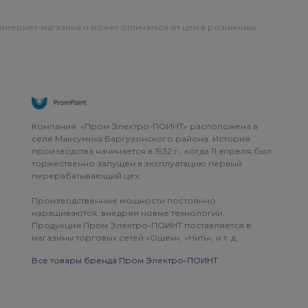
интернет-магазина и может отличаться от цен в розничных
ОПЛАТА
ДОСТАВКА
Компания «Пром Электро-ПОИНТ» расположена в
селе Максумиха Баргузонского района. История
производства начинается в 1932 г., когда 11 апреля был
торжественно запущен в эксплуатацию первый
перерабатывающий цех.
Производственные мощности постоянно
наращиваются, внедряя новые технологии.
Продукция Пром Электро-ПОИНТ поставляется в
магазины торговых сетей «Ошен», «Нить», и т. д.
Все товары бренда Пром Электро-ПОИНТ