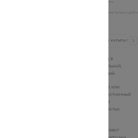
Цена действительна только для 
магазинах
ВИДЕО
СТАТЬИ
ОТЗЫВЫ
КАК КУПИТЬ?
применяемым в строительстве сборных лестниц в
ляют собой горизонтальные участки четырехугольной,
ся для монтажа как внутри, так и снаружи зданий.
ысотного здания. Практически ни одно строение или
ока ступеней и площадок, которые разделяют лестничный
колько типов маршей и площадок. Их применение
ебрами или выемками относятся к разряду ребристых
емые из железобетона, которые не только разделяют
т непосредственно действующие вертикальные нагрузки.