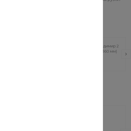
ржавеющая П-
Ступень ЛС 18-1 Владимир 2
о сечения (180 мм
(180 мм х 1850 мм х 360 мм)
 х 180 мм)
1 115.10 руб.
1 239 руб.