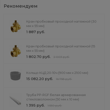
При литье в кокиль улучшается кач
Рекомендуем
форм. Также появляется возможнос
можно выполнять как вручную, так 
Кран пробковый проходной натяжной (30
мм х 55 мм)
1 887 руб.
Кран пробковый проходной натяжной (15
мм х 55 мм)
1 802.70 руб.
2 003 руб.
Комплект промежуточной
Подарок
секции для вышки тура ВСР-1
0 руб.
16 000 руб.
Выбрать
Кольцо КЦД 20-10ч (900 мм х 2100 мм)
15 082.20 руб.
16 758 руб.
Труба PP-RGF белая армированная
стекловолокном (50 мм х 10 мм)
1 395 руб.
1 550 руб.