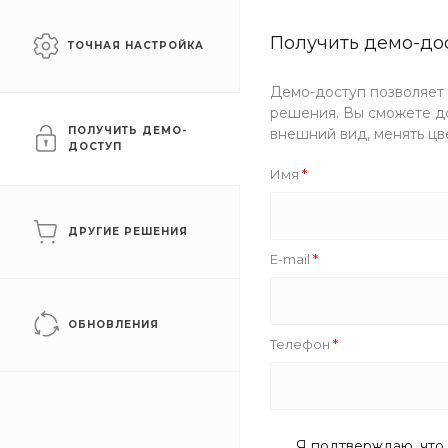
Сайт для промышленных
Получить демо-до
Екатеринб
ТОЧНАЯ НАСТРОЙКА
компаний
Демо-доступ позволяет
Каталог
Услуги
Компани
решения. Вы сможете до
ПОЛУЧИТЬ ДЕМО-
внешний вид, менять цв
ДОСТУП
Главная
/
Каталог товаров
/
Железобетонные изделия
/
Лес
Имя
Площадки железобетонные
ДРУГИЕ РЕШЕНИЯ
E-mail
Рекомендуем
ОБНОВЛЕНИЯ
Телефон
Я подтверждаю, что 